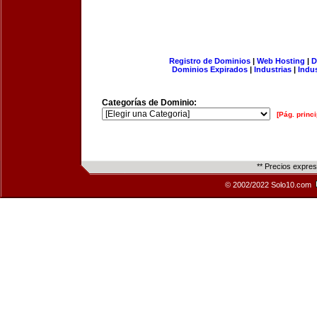
Registro de Dominios
|
Web Hosting
|
D
Dominios Expirados
|
Industrias
|
Indu
Categorías de Dominio:
[Pág. princi
** Precios expre
© 2002/2022 Solo10.com