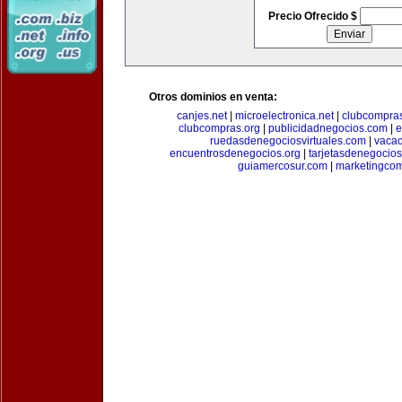
Precio Ofrecido $
Otros dominios en venta:
canjes.net
|
microelectronica.net
|
clubcompra
clubcompras.org
|
publicidadnegocios.com
|
e
ruedasdenegociosvirtuales.com
|
vacac
encuentrosdenegocios.org
|
tarjetasdenegocio
guiamercosur.com
|
marketingcom