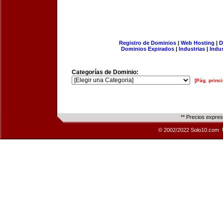
Registro de Dominios
|
Web Hosting
|
D
Dominios Expirados
|
Industrias
|
Indu
Categorías de Dominio:
[Pág. princi
** Precios expre
© 2002/2022 Solo10.com