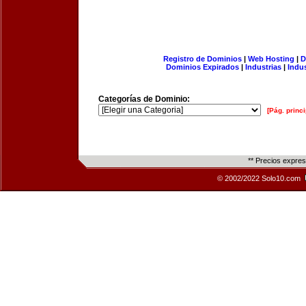
Registro de Dominios
|
Web Hosting
|
D
Dominios Expirados
|
Industrias
|
Indu
Categorías de Dominio:
[Pág. princi
** Precios expre
© 2002/2022 Solo10.com