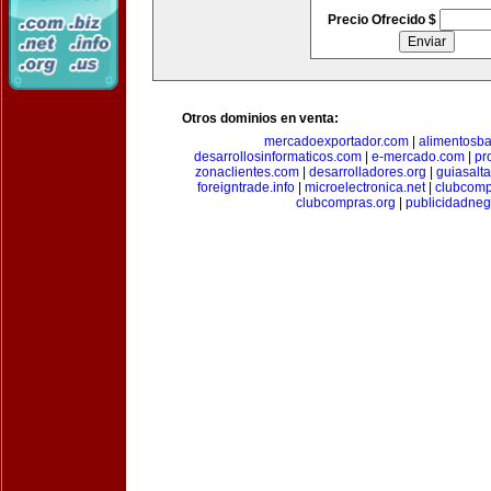
Precio Ofrecido $
Otros dominios en venta:
mercadoexportador.com
|
alimentosb
desarrollosinformaticos.com
|
e-mercado.com
|
pr
zonaclientes.com
|
desarrolladores.org
|
guiasalt
foreigntrade.info
|
microelectronica.net
|
clubcom
clubcompras.org
|
publicidadne