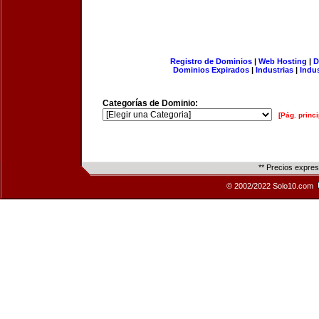
Registro de Dominios
|
Web Hosting
|
D
Dominios Expirados
|
Industrias
|
Indu
Categorías de Dominio:
[Pág. princi
** Precios expre
© 2002/2022 Solo10.com