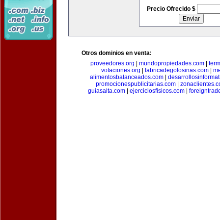
Precio Ofrecido $
Otros dominios en venta:
proveedores.org
|
mundopropiedades.com
|
term
votaciones.org
|
fabricadegolosinas.com
|
me
alimentosbalanceados.com
|
desarrollosinforma
promocionespublicitarias.com
|
zonaclientes.
guiasalta.com
|
ejerciciosfisicos.com
|
foreigntrade