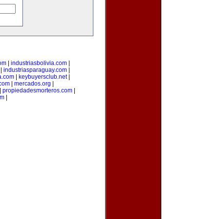
com
|
industriasbolivia.com
|
|
industriasparaguay.com
|
a.com
|
keybuyersclub.net
|
.com
|
mercados.org
|
|
propiedadesmorteros.com
|
om
|