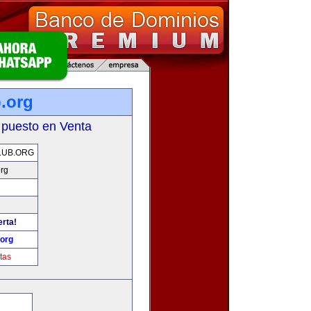
.org
 puesto en Venta
LUB.ORG
org
erta!
.org
tas