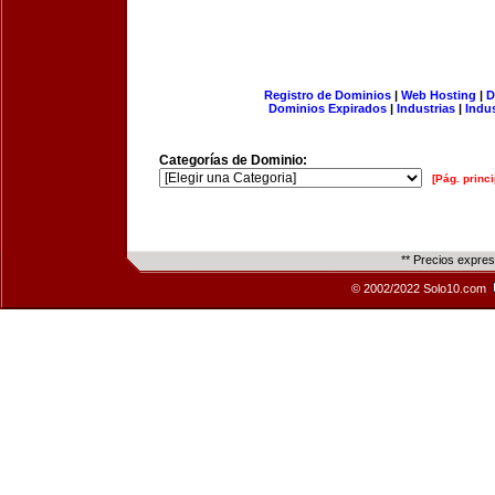
Registro de Dominios
|
Web Hosting
|
D
Dominios Expirados
|
Industrias
|
Indu
Categorías de Dominio:
[Pág. princi
** Precios expre
© 2002/2022 Solo10.com