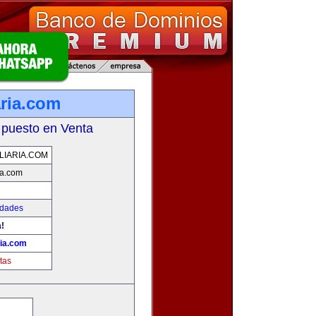
aria.com
 puesto en Venta
LIARIA.COM
ia.com
edades
!
ria.com
tas