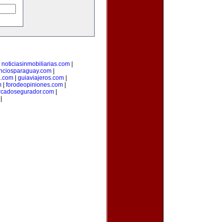
|
noticiasinmobiliarias.com
|
nciosparaguay.com
|
a.com
|
guiaviajeros.com
|
m
|
forodeopiniones.com
|
cadosegurador.com
|
|