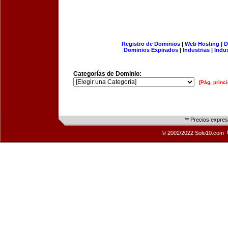
Registro de Dominios
|
Web Hosting
|
D
Dominios Expirados
|
Industrias
|
Indu
Categorías de Dominio:
[Pág. princi
** Precios expre
© 2002/2022 Solo10.com