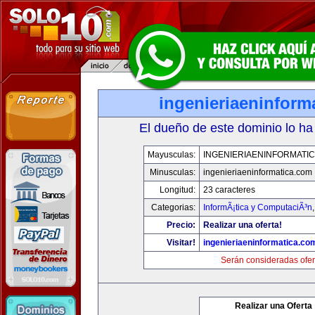
ingenieriaeninform
El dueño de este dominio lo ha
Mayusculas:
INGENIERIAENINFORMATI
Minusculas:
ingenieriaeninformatica.com
Longitud:
23 caracteres
Categorias:
InformÃ¡tica y ComputaciÃ³n
Precio:
Realizar una oferta!
Visitar!
ingenieriaeninformatica.co
Serán consideradas ofer
Realizar una Oferta