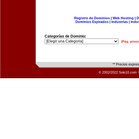
Registro de Dominios
|
Web Hosting
|
D
Dominios Expirados
|
Industrias
|
Indu
Categorías de Dominio:
[Pág. princi
** Precios expre
© 2002/2022 Solo10.com