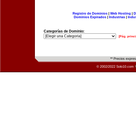
Registro de Dominios
|
Web Hosting
|
D
Dominios Expirados
|
Industrias
|
Indu
Categorías de Dominio:
[Pág. princi
** Precios expre
© 2002/2022 Solo10.com