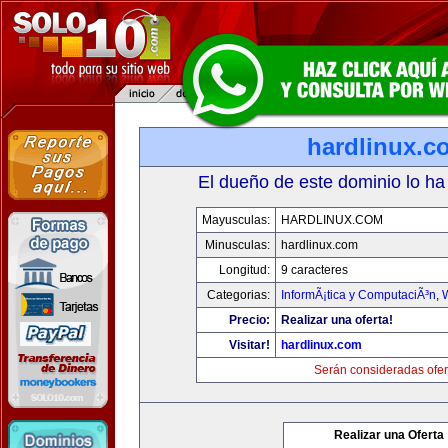
hardlinux.c
El dueño de este dominio lo ha
Mayusculas:
HARDLINUX.COM
Minusculas:
hardlinux.com
Longitud:
9 caracteres
Categorias:
InformÃ¡tica y ComputaciÃ³n
,
Precio:
Realizar una oferta!
Visitar!
hardlinux.com
Serán consideradas ofer
Realizar una Oferta