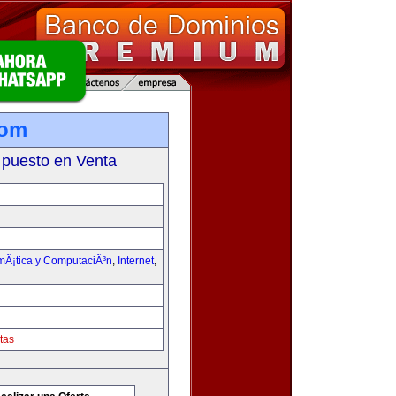
com
 puesto en Venta
rmÃ¡tica y ComputaciÃ³n
,
Internet
,
tas