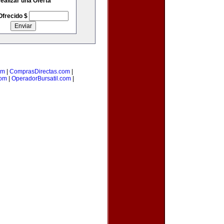
ealizar una Oferta
Ofrecido $
om
|
ComprasDirectas.com
|
com
|
OperadorBursatil.com
|