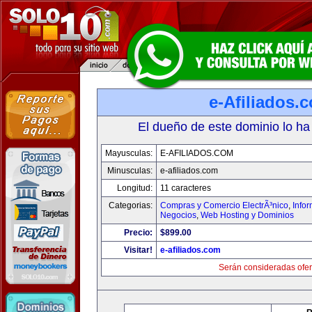
e-Afiliados.
El dueño de este dominio lo ha
Mayusculas:
E-AFILIADOS.COM
Minusculas:
e-afiliados.com
Longitud:
11 caracteres
Categorias:
Compras y Comercio ElectrÃ³nico
,
Info
Negocios
,
Web Hosting y Dominios
Precio:
$899.00
Visitar!
e-afiliados.com
Serán consideradas ofer