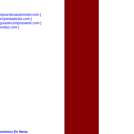
repuestosautomotor.com
|
propiedadesla.com
|
guiadecomprasweb.com
|
ristas.com
|
ominios En Venta