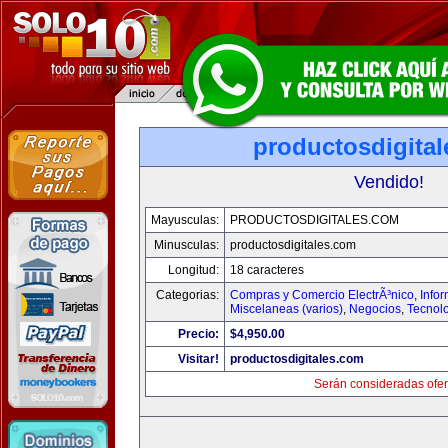
productosdigita
Vendido!
Mayusculas:
PRODUCTOSDIGITALES.COM
Minusculas:
productosdigitales.com
Longitud:
18 caracteres
Categorias:
Compras y Comercio ElectrÃ³nico
,
Info
Miscelaneas (varios)
,
Negocios
,
Tecnol
Precio:
$4,950.00
Visitar!
productosdigitales.com
Serán consideradas ofer